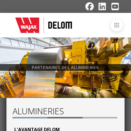
P
A
R
T
E
N
A
I
R
E
S
D
E
S
A
L
U
M
I
N
E
R
I
E
S
ALUMINERIES
L'AVANTAGE DELOM