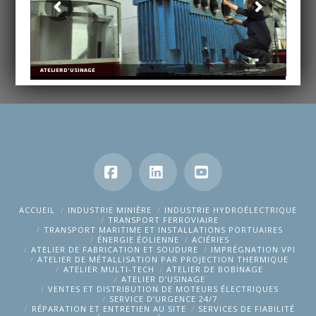
A
T
E
L
I
E
R
D
’
U
S
I
N
A
G
E
E
N
S
A
V
O
I
R
P
L
U
S
Facebook
LinkedIn
YouTube
ACCUEIL
INDUSTRIE MINIÈRE
INDUSTRIE HYDROÉLECTRIQUE
TRANSPORT FERROVIAIRE
TRANSPORT MARITIME ET INSTALLATIONS PORTUAIRES
ÉNERGIE ÉOLIENNE
ACIÉRIES
ATELIER DE FABRICATION ET SOUDURE
IMPRÉGNATION VPI
ATELIER DE MÉTALLISATION PAR PROJECTION THERMIQUE
ATELIER MULTI-TECH
ATELIER DE BOBINAGE
ATELIER D’USINAGE
VENTES ET DISTRIBUTION DE MOTEURS ÉLECTRIQUES
SERVICE D’URGENCE 24/7
RÉPARATION ET ENTRETIEN AU SITE
SERVICES DE FIABILITÉ