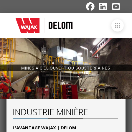
M
I
N
E
S
À
C
I
E
L
O
U
V
E
R
T
O
U
S
O
U
S
T
E
R
R
A
I
N
E
S
INDUSTRIE MINIÈRE
L'AVANTAGE WAJAX | DELOM