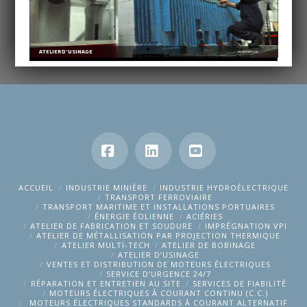
A
T
E
L
I
E
R
D
’
U
S
I
N
A
G
E
E
N
S
A
V
O
I
R
P
L
U
S
Facebook
LinkedIn
YouTube
ACCUEIL
INDUSTRIE MINIÈRE
INDUSTRIE HYDROÉLECTRIQUE
TRANSPORT FERROVIAIRE
TRANSPORT MARITIME ET INSTALLATIONS PORTUAIRES
ÉNERGIE ÉOLIENNE
ACIÉRIES
ATELIER DE FABRICATION ET SOUDURE
IMPRÉGNATION VPI
ATELIER DE MÉTALLISATION PAR PROJECTION THERMIQUE
ATELIER MULTI-TECH
ATELIER DE BOBINAGE
ATELIER D’USINAGE
VENTES ET DISTRIBUTION DE MOTEURS ÉLECTRIQUES
SERVICE D’URGENCE 24/7
RÉPARATION ET ENTRETIEN AU SITE
SERVICES DE FIABILITÉ
MOTEURS ÉLECTRIQUES À COURANT CONTINU (C.C.)
MOTEURS ÉLECTRIQUES STANDARDS À COURANT ALTERNATIF