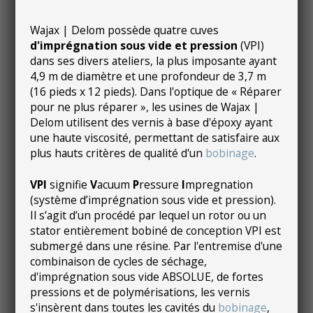
Wajax | Delom possède quatre cuves
d'imprégnation sous vide et pression
(VPI)
dans ses divers ateliers, la plus imposante ayant
4,9 m de diamètre et une profondeur de 3,7 m
(16 pieds x 12 pieds). Dans l'optique de « Réparer
pour ne plus réparer », les usines de Wajax |
Delom utilisent des vernis à base d'époxy ayant
une haute viscosité, permettant de satisfaire aux
plus hauts critères de qualité d'un
bobinage
.
VPI
signifie
V
acuum
P
ressure
I
mpregnation
(système d’imprégnation sous vide et pression).
Il s’agit d’un procédé par lequel un rotor ou un
stator entièrement bobiné de conception VPI est
submergé dans une résine. Par l'entremise d'une
combinaison de cycles de séchage,
d'imprégnation sous vide ABSOLUE, de fortes
pressions et de polymérisations, les vernis
s'insèrent dans toutes les cavités du
bobinage
,